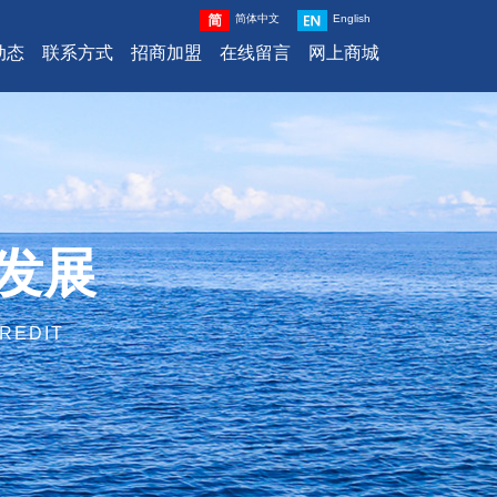
简体中文
English
动态
联系方式
招商加盟
在线留言
网上商城
发展
REDIT