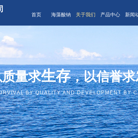
司
首页
海藻酸钠
关于我们
产品中心
新闻
生存
以质量求
，以信誉求
URVIVAL BY QUALITY AND DEVELOPMENT BY C