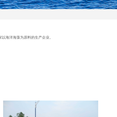
家以海洋海藻为原料的生产企业。